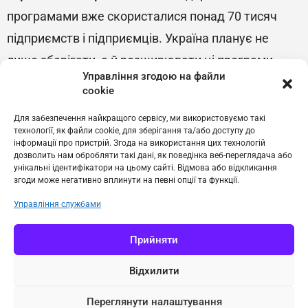
програмами вже скористалися понад 70 тисяч
підприємств і підприємців. Україна планує не
лише зберігати, а й розширювати ці програми.
Управління згодою на файли
«Навіть у таких жорстких умовах такої війни
cookie
Україна може спиратися на своїх підприємців – на
Для забезпечення найкращого сервісу, ми використовуємо такі
наше вітчизняне, українське виробництво, нашу
технології, як файли cookie, для зберігання та/або доступу до
інформації про пристрій. Згода на використання цих технологій
українську логістику, наші українські послуги в
дозволить нам обробляти такі дані, як поведінка веб-переглядача або
унікальні ідентифікатори на цьому сайті. Відмова або відкликання
усіх сферах – від безпеки до повсякденного життя
згоди може негативно вплинути на певні опції та функції.
людей, – на українські розробки та інвестиції», –
Управління службами
акцентував Володимир Зеленський.
Прийняти
Відхилити
Переглянути налаштування