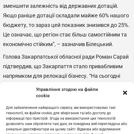
зменшити залежність від державних дотацій.
Якщо раніше дотації складали майже 60% нашого
бюджету, то зараз цей показник знизився до 25%.
Це означає, що регіон стає більш самостійним та
економічно стійким”, – зазначив Білецький.
Голова Закарпатської обласної ради Роман Сарай
підтвердив, що Закарпаття стало привабливим
напрямком для релокації бізнесу. “На сьогодні
релоковані підприємства інвестували в регіон вже
Управління згодою на файли
1 мільярд євро. Це значні інвестиції, які сприяють
cookie
розвитку економіки області. Однак, для того щоб
Для забезпечення найкращого сервісу, ми використовуємо такі
технології, як файли cookie, для зберігання та/або доступу до
відчути всі переваги від релокації, нам необхідно
інформації про пристрій. Згода на використання цих технологій
стати повністю недотаційним регіоном. Це
дозволить нам обробляти такі дані, як поведінка веб-переглядача або
унікальні ідентифікатори на цьому сайті. Відмова або відкликання
дозволить нам спрямувати більше коштів на