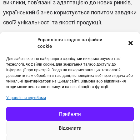
виклики, пов’язані з адаптацією до нових ринків,
український бізнес користується попитом завдяки
своїй унікальності та якості продукції.
Експерти вважають, що інтеграція українського
Управління згодою на файли
бізнесу в європейську економіку має позитивний
cookie
вплив як на Україну, так і на країни прийому. З
Для забезпечення найкращого сервісу, ми використовуємо такі
технології, як файли cookie, для зберігання та/або доступу до
одного боку, це сприяє економічному
інформації про пристрій. Згода на використання цих технологій
відновленню України та створює нові робочі
дозволить нам обробляти такі дані, як поведінка веб-переглядача або
унікальні ідентифікатори на цьому сайті. Відмова або відкликання
місця. З іншого боку, українські підприємці
згоди може негативно вплинути на певні опції та функції.
приносять інновації та нові ідеї на європейські
Управління службами
ринки.
Прийняти
Відхилити