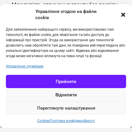
Можливість отримання гранту без досвіду
Управління згодою на файли
підприємницької діяльності.
cookie
Широкий спектр галузей, які підпадають під
Для забезпечення найкращого сервісу, ми використовуємо такі
програму.
технології, як файли cookie, для зберігання та/або доступу до
інформації про пристрій. Згода на використання цих технологій
Гнучкі умови для ветеранів.
дозволить нам обробляти такі дані, як поведінка веб-переглядача або
унікальні ідентифікатори на цьому сайті. Відмова або відкликання
Якщо ви мрієте про власну справу, програма
згоди може негативно вплинути на певні опції та функції.
“Власна справа” – це ваша можливість
Управління службами
реалізувати свої плани.
Прийняти
Відхилити
Переглянути налаштування
Cookies
Політика конфіденційності