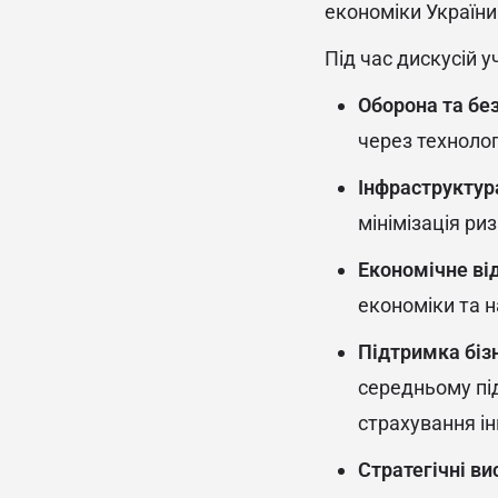
економіки Україн
Під час дискусій 
Оборона та бе
через технологі
Інфраструктура
мінімізація ри
Економічне ві
економіки та н
Підтримка біз
середньому під
страхування ін
Стратегічні ви