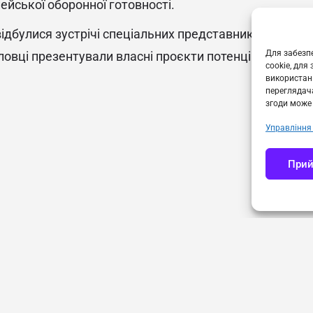
йської оборонної готовності.
ідбулися зустрічі спеціальних представників з питан
Для забезпе
ловці презентували власні проєкти потенційним парт
cookie, для
використанн
переглядача
згоди може 
Управління
Прий
Політика конфіденційності
Cookies