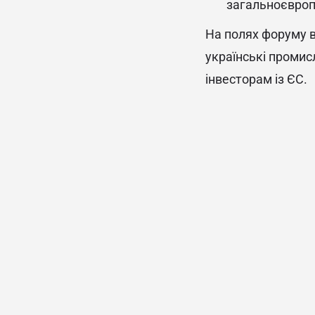
загальноєвропе
На полях форуму в
українські промис
інвесторам із ЄС.