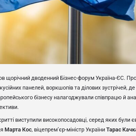
ов щорічний дводенний Бізнес-форум Україна-ЄС. Пр
кусійних панелей, воркшопів та ділових зустрічей, д
вропейського бізнесу налагоджували співпрацю й ан
пективи.
критті виступили високопосадовці, серед яких були є
ня
Марта Кос
, віцепрем’єр-міністр України
Тарас Качк