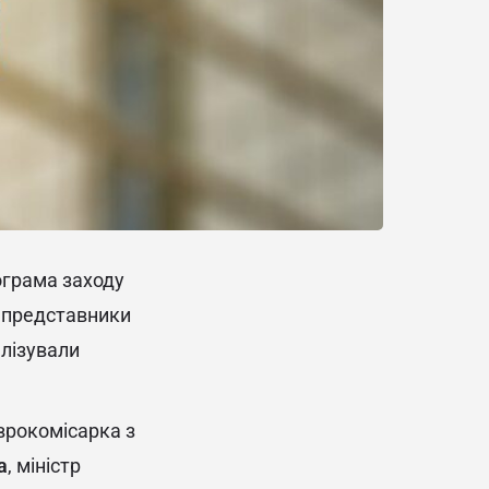
ограма заходу
е представники
алізували
врокомісарка з
а
, міністр