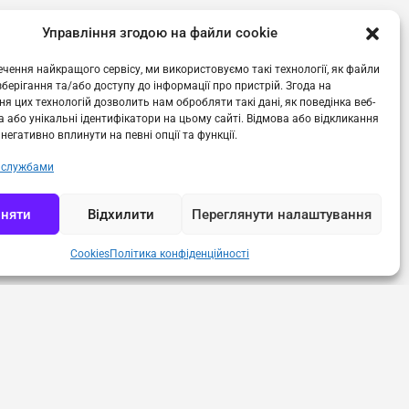
Управління згодою на файли cookie
ь відновлення, а
чення найкращого сервісу, ми використовуємо такі технології, як файли
нерам та
 зберігання та/або доступу до інформації про пристрій. Згода на
я цих технологій дозволить нам обробляти такі дані, як поведінка веб-
 або унікальні ідентифікатори на цьому сайті. Відмова або відкликання
негативно вплинути на певні опції та функції.
 службами
няти
Відхилити
Переглянути налаштування
Cookies
Політика конфіденційності