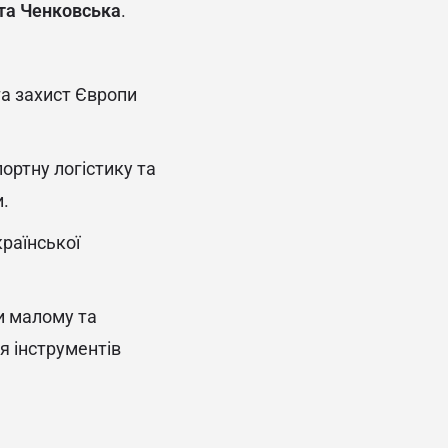
та Ченковська
.
а захист Європи
ортну логістику та
и.
раїнської
и малому та
я інструментів