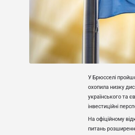
У Брюсселі пройш
охопила низку дис
українського та є
інвестиційні перс
На офіційному від
питань розширен