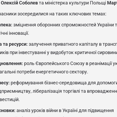
и
Олексій Соболев
та міністерка культури Польщі
Мар
учасники зосередилися на таких ключових темах:
зпека:
зміцнення оборонних спроможностей України т
чні інновації.
 та ресурси:
залучення приватного капіталу в трансп
зиків при інвестуванні у видобуток критичної сировин
дновлення:
роль Європейського Союзу в реанімації ук
агальні потреби енергетичного сектору.
несу:
реформування бізнес-середовища для допомог
приємництву, лібералізація торгівлі та впровадженн
вестицій.
сновки:
аналіз уроків війни в Україні для підвищення