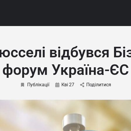
юсселі відбувся Бі
форум Україна-ЄС
Публікації
Кві
27
Поділитися