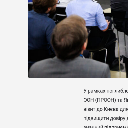
У рамках поглибле
ООН (ПРООН) та Яп
візит до Києва дл
підвищити довіру 
значний підприємн