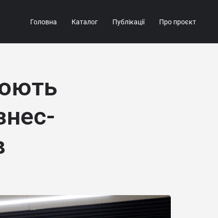
Головна
Каталог
Публікації
Про проєкт
люють
знес-
в