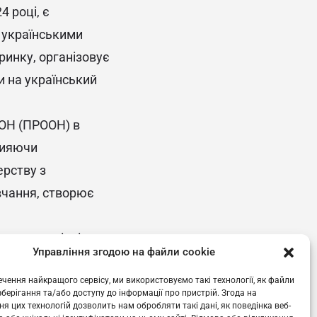
4 році, є
 українськими
ринку, організовує
и на український
ОН (ПРООН) в
прияючи
ерству з
вчання, створює
є технологічні
Управління згодою на файли cookie
уру та послуги для
чення найкращого сервісу, ми використовуємо такі технології, як файли
обливо в секторі
 зберігання та/або доступу до інформації про пристрій. Згода на
я цих технологій дозволить нам обробляти такі дані, як поведінка веб-