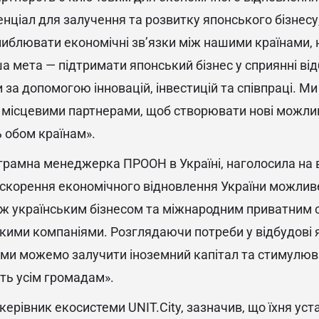
нціал для залучення та розвитку японського бізнесу,
иблювати економічні зв’язки між нашими країнами, н
а мета — підтримати японський бізнес у сприянні від
 за допомогою інновацій, інвестицій та співпраці. Ми
 місцевими партнерами, щоб створювати нові можливо
 обом країнам».
грамна менеджерка ПРООН в Україні, наголосила на 
искорення економічного відновлення України можлив
між українським бізнесом та міжнародним приватним 
кими компаніями. Розглядаючи потреби у відбудові 
, ми можемо залучити іноземний капітал та стимулюв
ть усім громадам».
ерівник екосистеми UNIT.City, зазначив, що їхня уст