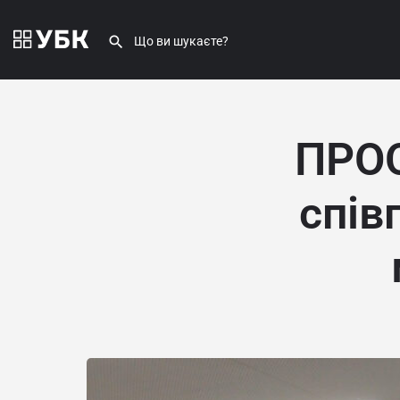
ПРОО
спів