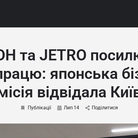
Н та JETRO поси
працю: японська бі
місія відвідала Киї
Публікації
Лип
14
Поділитися