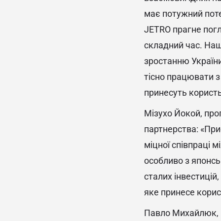
має потужний поте
JETRO прагне погл
складний час. Наш
зростанню України
тісно працювати з
принесуть користь
Мізухо Йокой, про
партнерства: «Пр
міцної співпраці 
особливо з японсь
сталих інвестицій
яке принесе корис
Павло Михайлюк, к