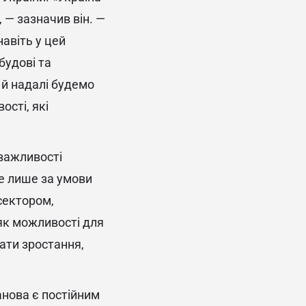
 — зазначив він. —
авіть у цей
будові та
 й надалі будемо
сті, які
важливості
е лише за умови
сектором,
як можливості для
ати зростання,
анова є постійним