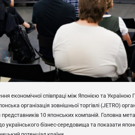
ння економічної співпраці між Японією та Україною
онська організація зовнішньої торгівлі (JETRO) орга
я представників 10 японських компаній. Головна мета
до українського бізнес-середовища та показати япо
ицький потенціал країни.