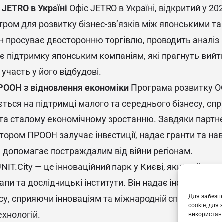
 JETRO в Україні
Офіс JETRO в Україні, відкритий у 202
ром для розвитку бізнес-зв’язків між японськими та
н просуває двосторонню торгівлю, проводить аналіз 
є підтримку японським компаніям, які прагнуть вийт
 участь у його відбудові.
РООН з відновлення економіки
Програма розвитку О
ється на підтримці малого та середнього бізнесу, с
та сталому економічному зростанню. Завдяки партн
тором ПРООН залучає інвестиції, надає гранти та на
а допомагає постраждалим від війни регіонам.
NIT.City — це інноваційний парк у Києві, який об’єдну
тапи та дослідницькі інститути. Він надає інфраструкт
Для забезпе
су, сприяючи інноваціям та міжнародній співпраці, ос
cookie, для
технологій.
використанн