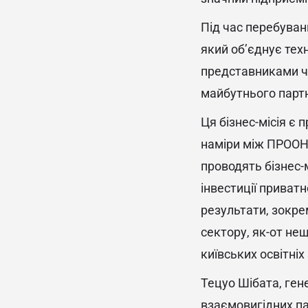
Під час перебуван
який об’єднує техн
представниками чо
майбутнього партн
Ця бізнес-місія є
наміри між ПРООН 
проводять бізнес-м
інвестиції приватн
результати, зокре
сектору, як-от не
київських освітніх
Тецуо Шібата, ген
взаємовигідних па