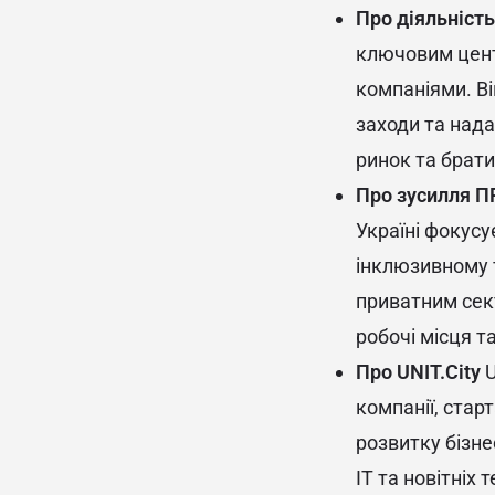
Про діяльність
ключовим цент
компаніями. Ві
заходи та нада
ринок та брати
Про зусилля П
Україні фокусу
інклюзивному 
приватним сек
робочі місця т
Про UNIT.City
U
компанії, стар
розвитку бізне
ІТ та новітніх 