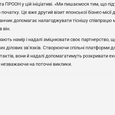
а ПРООН у цій ініціативі. «Ми пишаємося тим, що п
 початку. Це вже другий візит японської бізнес-місії до
анчик допомагає налагоджувати тіснішу співпрацю 
 він.
ють намір і надалі зміцнювати своє партнерство, щ
лих ділових зв’язків. Створюючи спільні платформи дл
актів, вони й надалі допомагатимуть розкривати е
, незважаючи на поточні виклики.