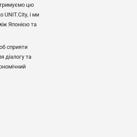
ідтримуємо цю
 UNIT.City, і ми
між Японією та
об сприяти
я діалогу та
кономічний