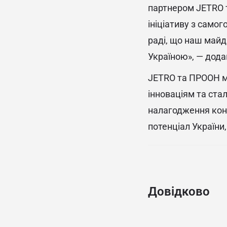
партнером JETRO т
ініціативу з самого
раді, що наш майд
Україною», — додав
JETRO та ПРООН ма
інноваціям та ста
налагодження конт
потенціал України
Довідково