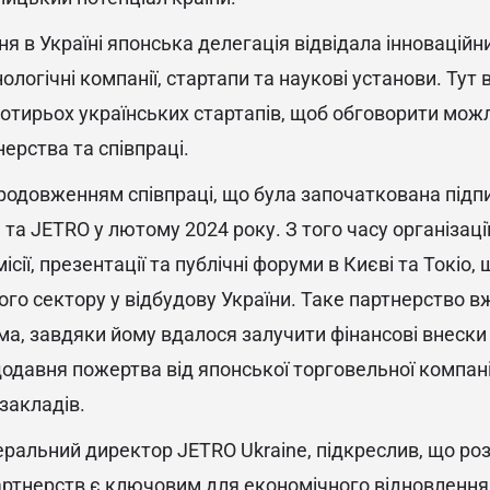
ня в Україні японська делегація відвідала інновацій
ологічні компанії, стартапи та наукові установи. Тут 
тирьох українських стартапів, щоб обговорити можл
ерства та співпраці.
 продовженням співпраці, що була започаткована під
та JETRO у лютому 2024 року. З того часу організації
ісії, презентації та публічні форуми в Києві та Токіо
ого сектору у відбудову України. Таке партнерство в
ма, завдяки йому вдалося залучити фінансові внески
щодавня пожертва від японської торговельної компані
 закладів.
еральний директор JETRO Ukraine, підкреслив, що ро
ртнерств є ключовим для економічного відновлення 