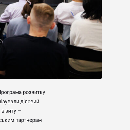
 Програма розвитку
нізували діловий
 візиту —
нським партнерам