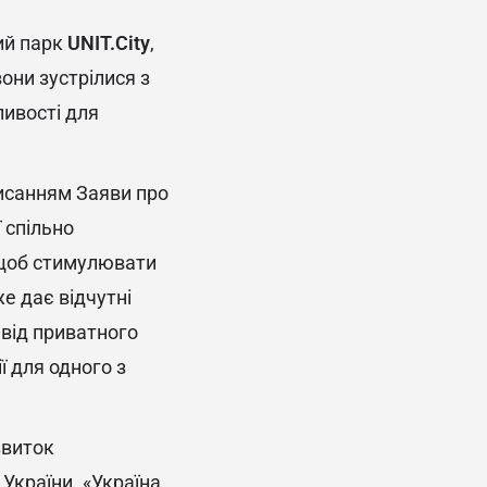
ний парк
UNIT.City
,
вони зустрілися з
ивості для
писанням Заяви про
 спільно
, щоб стимулювати
же дає відчутні
 від приватного
ї для одного з
звиток
України. «Україна