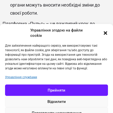
органи можуть вносити необхідні зміни до
своєї роботи.
Платформа «Пульс» – це важливий крок до
Управління згодою на файли
побудови більш ефективної взаємодії між
cookie
державою і бізнесом. Завдяки цій платформі
Для забезпечення найкращого сервісу, ми використовуємо такі
підприємці отримують можливість впливати на
технології, як файли cookie, для зберігання та/або доступу до
інформації про пристрій. Згода на використання цих технологій
формування державної політики та сприяти
дозволить нам обробляти такі дані, як поведінка веб-переглядача або
розвитку бізнес-середовища в Україні.
унікальні ідентифікатори на цьому сайті. Відмова або відкликання
згоди може негативно вплинути на певні опції та функції.
Управління службами
Пульс
Прийняти
Відхилити
Переглянути налаштування