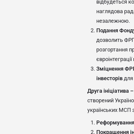
відбудеться к
наглядова рад
незалежною.
Подання Фонду
дозволить ФРП
розгортання пр
євроінтеграції 
Зміцнення ФРП 
інвесторів
для 
Друга ініціатива –
створений Україно
українських МСП 
Реформування 
Покращення ін