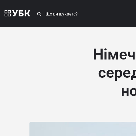
Німеч
серед
н