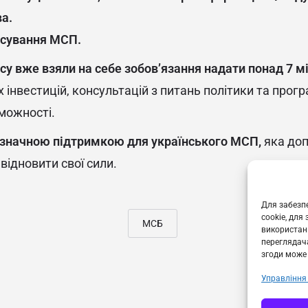
а.
нсування МСП.
у вже взяли на себе зобов’язання надати понад 7 м
х інвестицій, консультацій з питань політики та прог
оможності.
 є значною підтримкою для українського МСП,
яка до
відновити свої сили.
Для забезпе
cookie, для
МСБ
використанн
переглядача
згоди може 
Управління