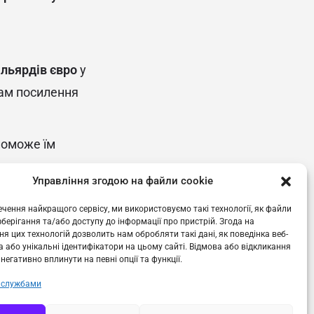
ільярдів євро
у
рам посилення
поможе їм
Управління згодою на файли cookie
чення найкращого сервісу, ми використовуємо такі технології, як файли
 зберігання та/або доступу до інформації про пристрій. Згода на
я цих технологій дозволить нам обробляти такі дані, як поведінка веб-
 або унікальні ідентифікатори на цьому сайті. Відмова або відкликання
негативно вплинути на певні опції та функції.
 службами