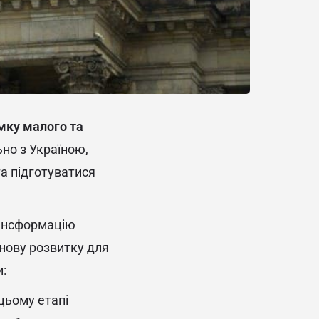
имку малого та
ьно з Україною,
а підготуватися
ансформацію
нову розвитку для
и:
цьому етапі