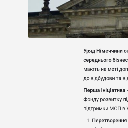
Уряд Німеччини ог
середнього бізнесу
мають на меті доп
до відбудови та в
Перша ініціатива –
Фонду розвитку пі
підтримки МСП в У
Перетворення Ф