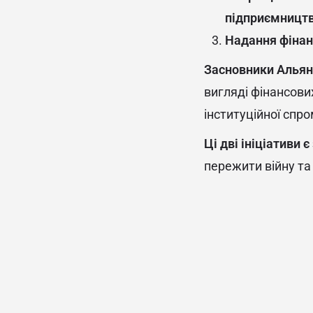
підприємництв
Надання фіна
Засновники Альянс
вигляді фінансови
інституційної спр
Ці дві ініціативи
пережити війну та 