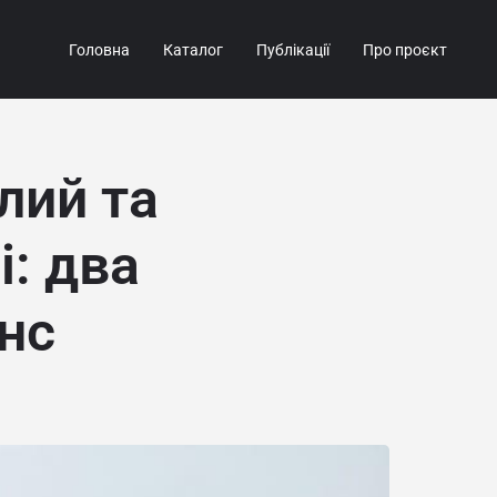
Головна
Каталог
Публікації
Про проєкт
лий та
і: два
нс