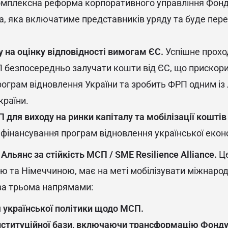
омплексна реформа корпоративного управління Фонд
а, яка включатиме представників уряду та буде пер
 на оцінку відповідності вимогам ЄС.
Успішне прохо
 безпосередньо залучати кошти від ЄС, що прискори
ограм відновлення України та зробить ФРП одним із 
країни.
для виходу на ринки капіталу та мобілізації коштів
фінансування програм відновлення української екон
 Альянс за стійкість МСП / SME Resilience Alliance.
Це
ю та Німеччиною, має на меті мобілізувати міжнаро
за трьома напрямами:
української політики щодо МСП.
ституційної бази, включаючи трансформацію Фонду