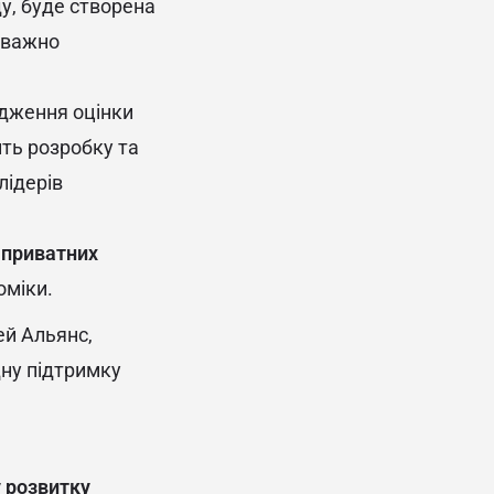
у, буде створена
еважно
дження оцінки
ть розробку та
лідерів
 приватних
оміки.
й Альянс,
дну підтримку
 розвитку