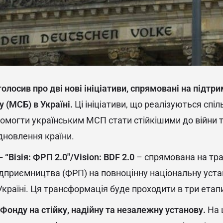
олосив про дві нові ініціативи, спрямовані на підтр
 (МСБ) в Україні.
Ці ініціативи, що реалізуються спіл
омогти українським МСП стати стійкішими до війни т
ідновлення країни.
 “Візія: ФРП 2.0″/Vision: BDF 2.0
– спрямована на тр
дприємництва (ФРП) на повноцінну національну уста
країні. Ця трансформація буде проходити в три етап
онду на стійку, надійну та незалежну установу.
На 