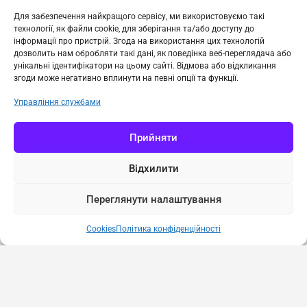
Фінансова ефективність
: Раціональне
Для забезпечення найкращого сервісу, ми використовуємо такі
технології, як файли cookie, для зберігання та/або доступу до
використання коштів.
інформації про пристрій. Згода на використання цих технологій
Вплив
: Вплив проєкту на вирішення проблеми
дозволить нам обробляти такі дані, як поведінка веб-переглядача або
унікальні ідентифікатори на цьому сайті. Відмова або відкликання
в регіоні.
згоди може негативно вплинути на певні опції та функції.
Наявність документів
: Повний пакет усіх
Управління службами
необхідних документів.
Прийняти
Відхилити
Переглянути налаштування
Cookies
Політика конфіденційності
Політика конфіденційності
Cookies