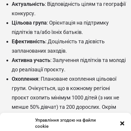
Актуальність
: Відповідність цілям та географії
конкурсу.
Цільова група
: Орієнтація на підтримку
підлітків та/або їхніх батьків.
Ефективність
: Доцільність та дієвість
запланованих заходів.
Активна участь
: Залучення підлітків та молоді
до реалізації проєкту.
Охоплення
: Плановане охоплення цільової
групи. Очікується, що в кожному регіоні
проєкт охопить мінімум 1000 дітей (з них не
менше 50% дівчат) та 200 дорослих. Окрім
того, очікуване охоплення цифровими
Управління згодою на файли
повідомленнями становить 20 000 підлітків.
cookie