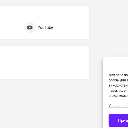
YouTube
Для забезпе
cookie, для
використанн
переглядача
згоди може 
Управління
Прий