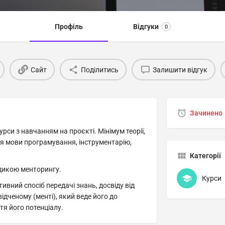
Профіль
Відгуки
0
Сайт
Поділитись
Залишити відгук
Зачинено
рси з навчанням на проєкті. Мінімум теорії,
я мови програмування, інструментарію,
Категорії
дикою менторингу.
Курси
ивний спосіб передачі знань, досвіду від
ідченому (менті), який веде його до
тя його потенціалу.