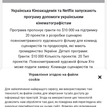
Українська Кіноакадемія та Netflix запускають
програму допомоги українським
кінематографістам
Програма пропонує гранти по $10 000 на підтримку
20 проектів з розробки сценарію
повнометражного художнього фільму для команд
сценаристів та продюсерів, які мають
громадянство України. Деталі програми:
Гранти: $10 000 Кількість проектів: 20 Тип
проектів: Повнометражний художній фільм Хто
може подати заявку: Команди сценаристів та
продюсерів з громадянством України Дедлайн: 17
Управління згодою на файли
квітня Посилання на форму заявки:
cookie
https://development24.uafilmacademy.org/ Переваги
програми: Фінансова […]
Для забезпечення найкращого сервісу, ми використовуємо такі
технології, як файли cookie, для зберігання та/або доступу до
Публікації
інформації про пристрій. Згода на використання цих технологій
дозволить нам обробляти такі дані, як поведінка веб-переглядача або
унікальні ідентифікатори на цьому сайті. Відмова або відкликання