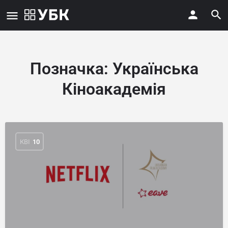
Позначка:
Українська
Кіноакадемія
КВІ
10