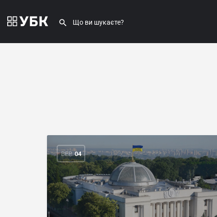
ВЕР
04