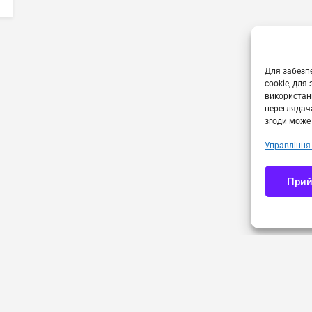
Для забезпе
cookie, для
використанн
переглядача
згоди може 
Управління
Прий
Політика конфіденційності
Cookies