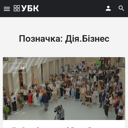
Позначка:
Дія.Бізнес
ЛИП
24