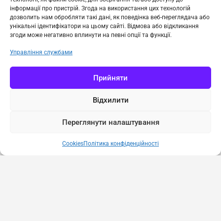
Публікації
інформації про пристрій. Згода на використання цих технологій
дозволить нам обробляти такі дані, як поведінка веб-переглядача або
унікальні ідентифікатори на цьому сайті. Відмова або відкликання
згоди може негативно вплинути на певні опції та функції.
Управління службами
Прийняти
Відхилити
Переглянути налаштування
Cookies
Політика конфіденційності
Політика конфіденційності
Cookies
© 2023 Всі права захищено.