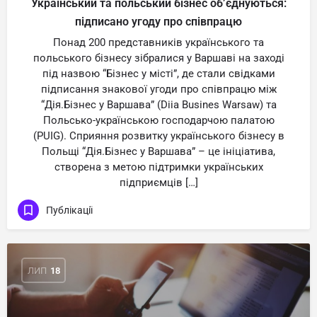
Український та польський бізнес об’єднуються:
підписано угоду про співпрацю
Понад 200 представників українського та
польського бізнесу зібралися у Варшаві на заході
під назвою “Бізнес у місті”, де стали свідками
підписання знакової угоди про співпрацю між
“Дія.Бізнес у Варшава” (Diia Busines Warsaw) та
Польсько-українською господарчою палатою
(PUIG). Сприяння розвитку українського бізнесу в
Польщі “Дія.Бізнес у Варшава” – це ініціатива,
створена з метою підтримки українських
підприємців […]
Публікації
ЛИП
18