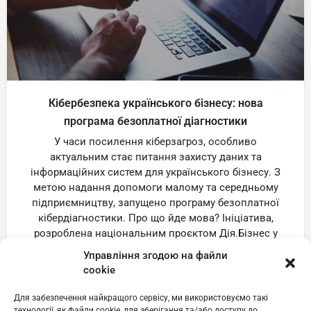
Кібербезпека українського бізнесу: нова
програма безоплатної діагностики
У часи посилення кіберзагроз, особливо
актуальним стає питання захисту даних та
інформаційних систем для українського бізнесу. З
метою надання допомоги малому та середньому
підприємництву, запущено програму безоплатної
кібердіагностики. Про що йде мова? Ініціатива,
розроблена національним проєктом Дія.Бізнес у
співпраці з партнерами, пропонує 500 компаніям
Управління згодою на файли
МСБ скористатися комплексною перевіркою своєї
cookie
цифрової інфраструктури на наявність
вразливостей. Хто […]
Для забезпечення найкращого сервісу, ми використовуємо такі
технології, як файли cookie, для зберігання та/або доступу до